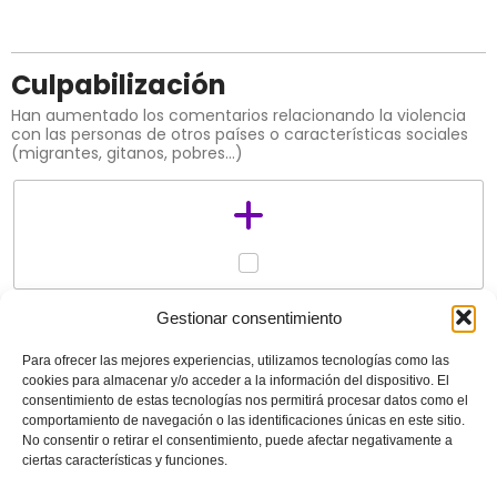
Culpabilización
Han aumentado los comentarios relacionando la violencia
con las personas de otros países o características sociales
(migrantes, gitanos, pobres…)
0,5
Gestionar consentimiento
He leido y acepto los términos y condiciones de
Para ofrecer las mejores experiencias, utilizamos tecnologías como las
cookies para almacenar y/o acceder a la información del dispositivo. El
uso junto a la
política de privacidad
y
aviso legal
consentimiento de estas tecnologías nos permitirá procesar datos como el
comportamiento de navegación o las identificaciones únicas en este sitio.
No consentir o retirar el consentimiento, puede afectar negativamente a
Enviar
ciertas características y funciones.