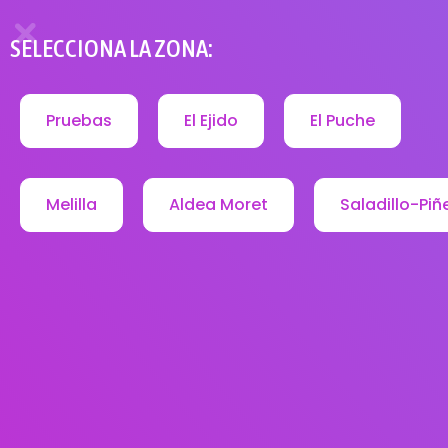
SELECCIONA LA ZONA:
Pruebas
El Ejido
El Puche
Melilla
Aldea Moret
Saladillo-Piñ