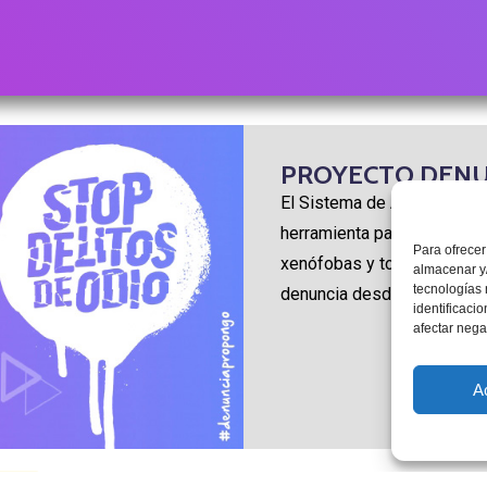
PROYECTO DENUN
El Sistema de Alerta Temp
herramienta para activar la 
Para ofrecer
xenófobas y todos los deli
almacenar y/
tecnologías
denuncia desde un enfoque
identificaci
afectar nega
A