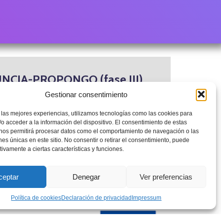
CIA-PROPONGO (fase III)
rana de Detección de Xenofobia como
Gestionar consentimiento
participación-acción ante narrativas racistas,
 las mejores experiencias, utilizamos tecnologías como las cookies para
tos de odio asociados combatiendo la infra-
o acceder a la información del dispositivo. El consentimiento de estas
 nos permitirá procesar datos como el comportamiento de navegación o las
 de género.
ones únicas en este sitio. No consentir o retirar el consentimiento, puede
tivamente a ciertas características y funciones.
ceptar
Denegar
Ver preferencias
Política de cookies
Declaración de privacidad
Impressum